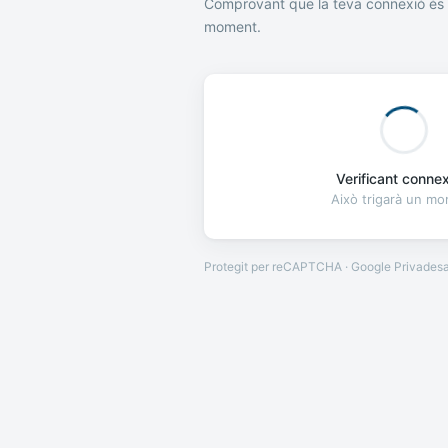
Comprovant que la teva connexió és 
moment.
Verificant connexi
Això trigarà un m
Protegit per reCAPTCHA · Google
Privades