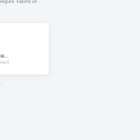
segura. Espera un
ó...
oment
a