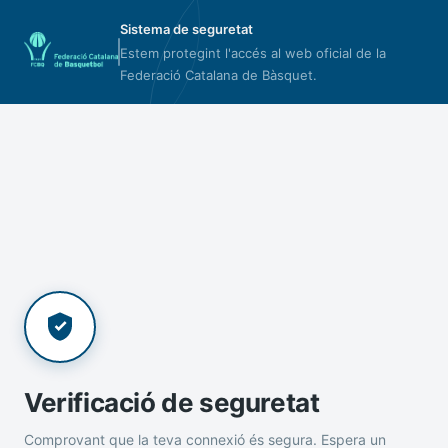
Sistema de seguretat
Estem protegint l'accés al web oficial de la
Federació Catalana de Bàsquet.
Verificació de seguretat
Comprovant que la teva connexió és segura. Espera un