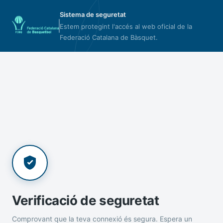
Sistema de seguretat
Estem protegint l'accés al web oficial de la
Federació Catalana de Bàsquet.
Verificació de seguretat
Comprovant que la teva connexió és segura. Espera un