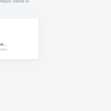
segura. Espera un
ó...
oment
a