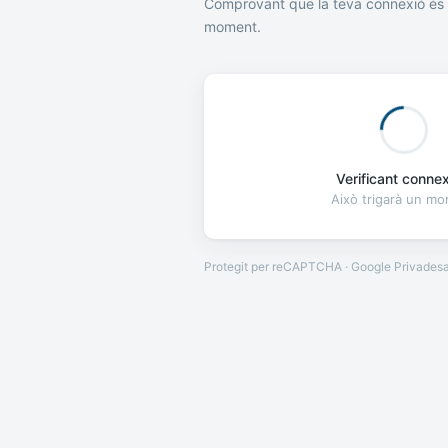
Comprovant que la teva connexió és 
moment.
Verificant connexi
Això trigarà un m
Protegit per reCAPTCHA · Google
Privades