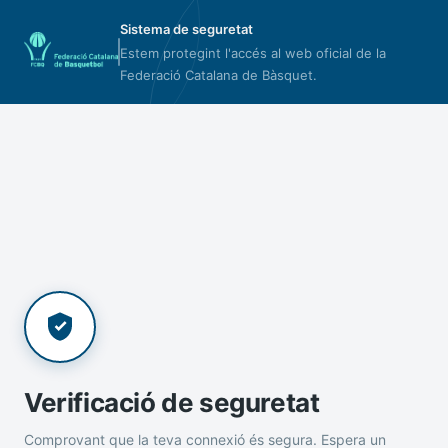
Sistema de seguretat
Estem protegint l'accés al web oficial de la
Federació Catalana de Bàsquet.
Verificació de seguretat
Comprovant que la teva connexió és segura. Espera un