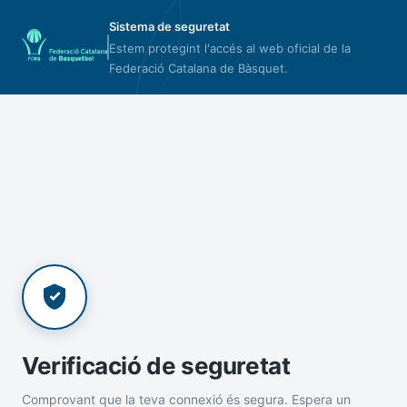
Sistema de seguretat
Estem protegint l'accés al web oficial de la
Federació Catalana de Bàsquet.
Verificació de seguretat
Comprovant que la teva connexió és segura. Espera un