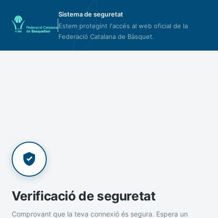
Sistema de seguretat
Estem protegint l'accés al web oficial de la
Federació Catalana de Bàsquet.
Verificació de seguretat
Comprovant que la teva connexió és segura. Espera un