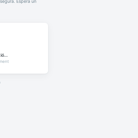
segura. Espera un
ó...
oment
a