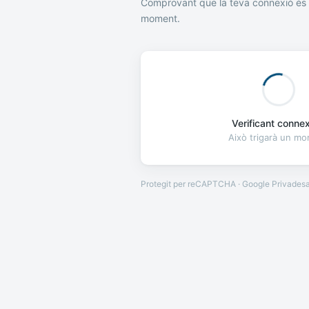
Comprovant que la teva connexió és 
moment.
Verificant connexi
Això trigarà un m
Protegit per reCAPTCHA · Google
Privades