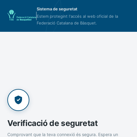
Sistema de seguretat
Estem protegint l'accés al web oficial de la
Federació Catalana de Bàsquet.
Verificació de seguretat
Comprovant que la teva connexió és segura. Espera un