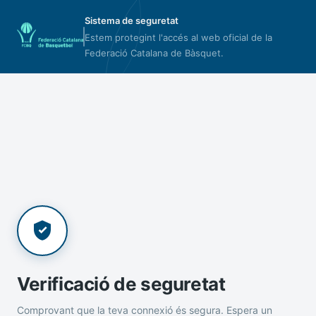
Sistema de seguretat
Estem protegint l'accés al web oficial de la
Federació Catalana de Bàsquet.
Verificació de seguretat
Comprovant que la teva connexió és segura. Espera un