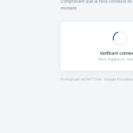
Comprovant que la teva connexió és 
moment.
Verificant connexi
Això trigarà un m
Protegit per reCAPTCHA · Google
Privades