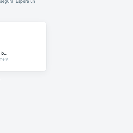
segura. Espera un
ó...
oment
a