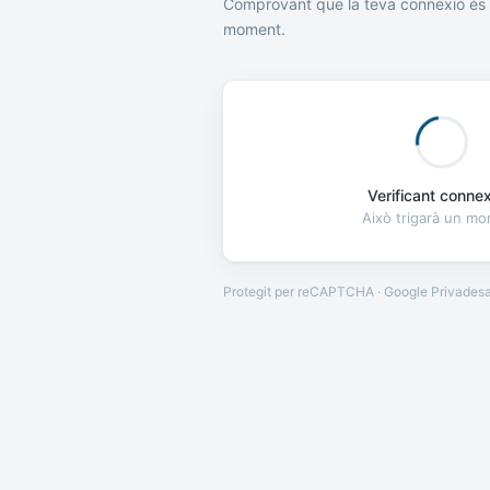
Comprovant que la teva connexió és 
moment.
Verificant connexi
Això trigarà un m
Protegit per reCAPTCHA · Google
Privades