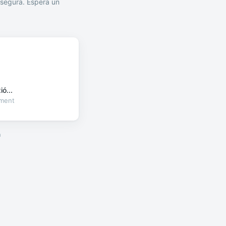
segura. Espera un
ó...
oment
a