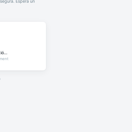
segura. Espera un
ó...
oment
a