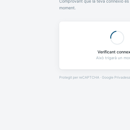
Comprovant que la teva connexió és 
moment.
Verificant connexi
Això trigarà un m
Protegit per reCAPTCHA · Google
Privades