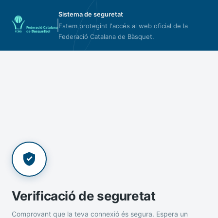
Sistema de seguretat
Estem protegint l'accés al web oficial de la
Federació Catalana de Bàsquet.
Verificació de seguretat
Comprovant que la teva connexió és segura. Espera un