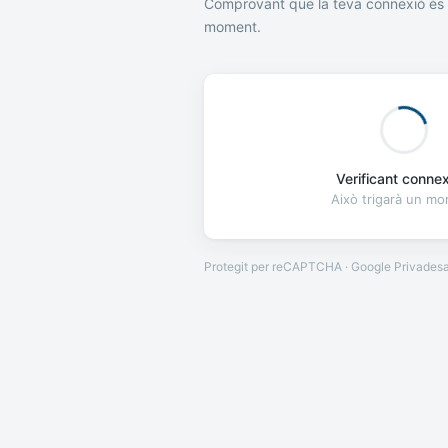
Comprovant que la teva connexió és 
moment.
Verificant connexi
Això trigarà un m
Protegit per reCAPTCHA · Google
Privades