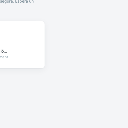
segura. Espera un
ó...
oment
a