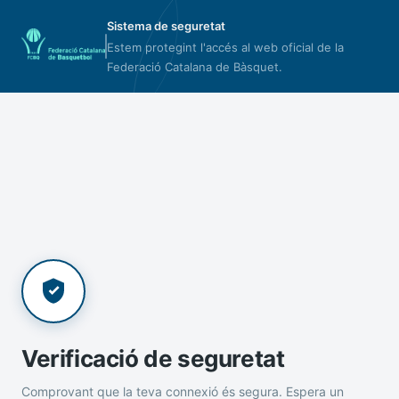
Sistema de seguretat
Estem protegint l'accés al web oficial de la
Federació Catalana de Bàsquet.
Verificació de seguretat
Comprovant que la teva connexió és segura. Espera un