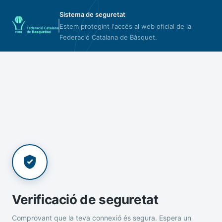
Sistema de seguretat
Estem protegint l'accés al web oficial de la
Federació Catalana de Bàsquet.
Verificació de seguretat
Comprovant que la teva connexió és segura. Espera un