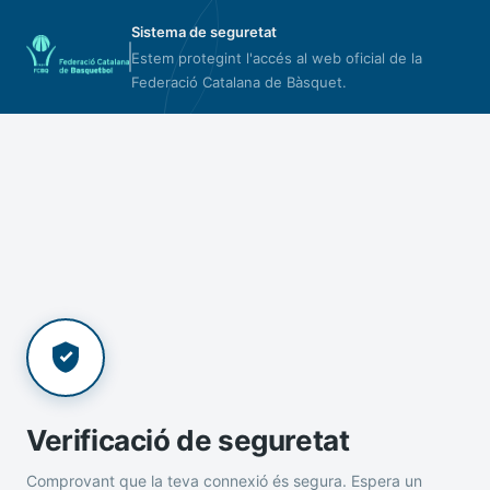
Sistema de seguretat
Estem protegint l'accés al web oficial de la
Federació Catalana de Bàsquet.
Verificació de seguretat
Comprovant que la teva connexió és segura. Espera un