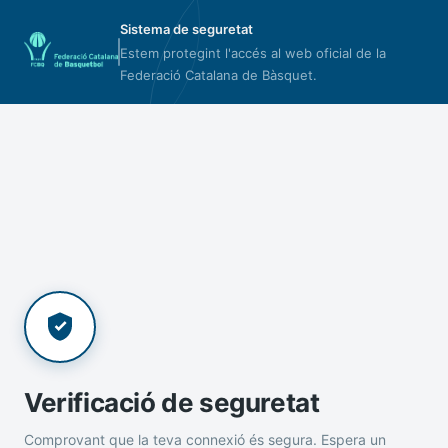
Sistema de seguretat
Estem protegint l'accés al web oficial de la
Federació Catalana de Bàsquet.
Verificació de seguretat
Comprovant que la teva connexió és segura. Espera un