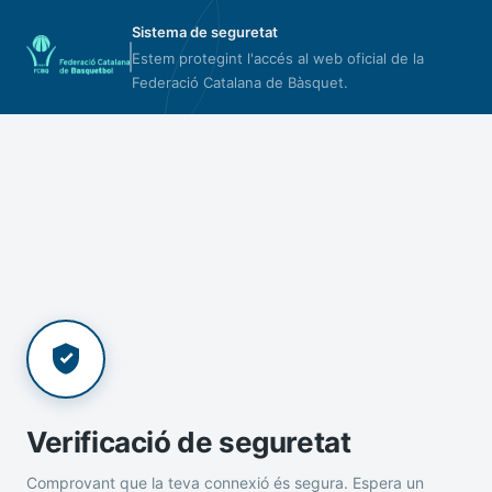
Sistema de seguretat
Estem protegint l'accés al web oficial de la
Federació Catalana de Bàsquet.
Verificació de seguretat
Comprovant que la teva connexió és segura. Espera un