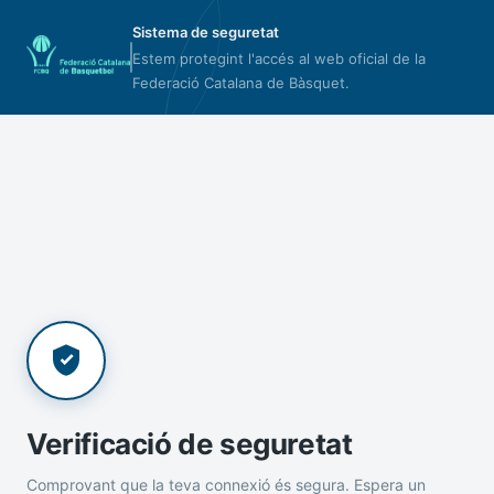
Sistema de seguretat
Estem protegint l'accés al web oficial de la
Federació Catalana de Bàsquet.
Verificació de seguretat
Comprovant que la teva connexió és segura. Espera un