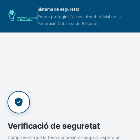
Sistema de seguretat
Estem protegint l'accés al web oficial de la
Federació Catalana de Bàsquet.
Verificació de seguretat
Comprovant que la teva connexió és segura. Espera un