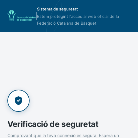
Sistema de seguretat
Estem protegint l'accés al web oficial de la
Federació Catalana de Bàsquet.
Verificació de seguretat
Comprovant que la teva connexió és segura. Espera un