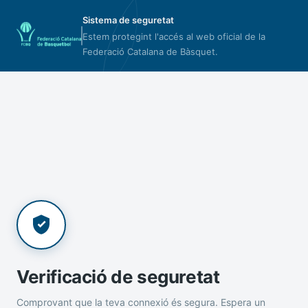
Sistema de seguretat
Estem protegint l'accés al web oficial de la
Federació Catalana de Bàsquet.
Verificació de seguretat
Comprovant que la teva connexió és segura. Espera un