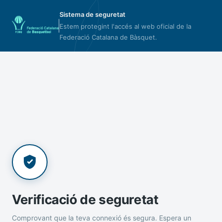
Sistema de seguretat
Estem protegint l'accés al web oficial de la
Federació Catalana de Bàsquet.
Verificació de seguretat
Comprovant que la teva connexió és segura. Espera un