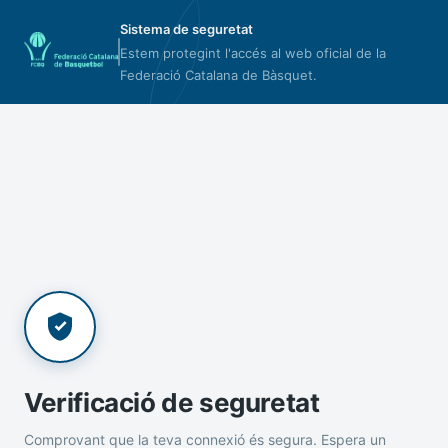
Sistema de seguretat
Estem protegint l'accés al web oficial de la
Federació Catalana de Bàsquet.
Verificació de seguretat
Comprovant que la teva connexió és segura. Espera un