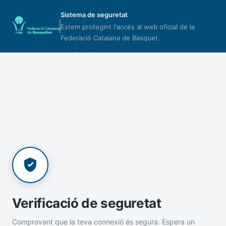
Sistema de seguretat
Estem protegint l'accés al web oficial de la
Federació Catalana de Bàsquet.
Verificació de seguretat
Comprovant que la teva connexió és segura. Espera un