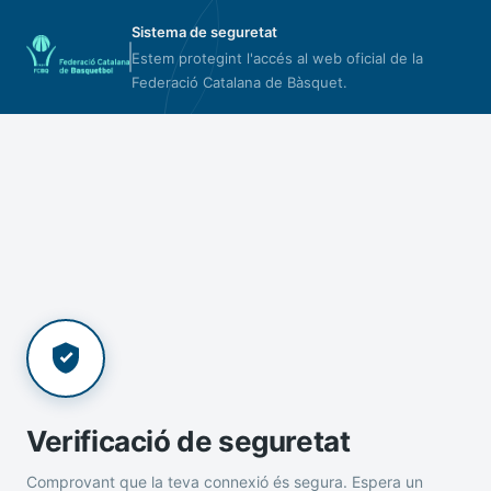
Sistema de seguretat
Estem protegint l'accés al web oficial de la
Federació Catalana de Bàsquet.
Verificació de seguretat
Comprovant que la teva connexió és segura. Espera un