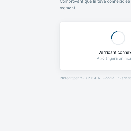
Comprovant que la teva connexió és 
moment.
Verificant connexi
Això trigarà un m
Protegit per reCAPTCHA · Google
Privades