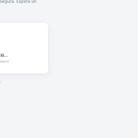
segura. Espera un
ó...
oment
a