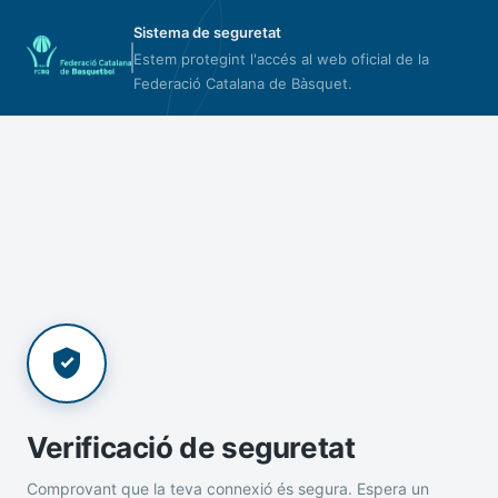
Sistema de seguretat
Estem protegint l'accés al web oficial de la
Federació Catalana de Bàsquet.
Verificació de seguretat
Comprovant que la teva connexió és segura. Espera un