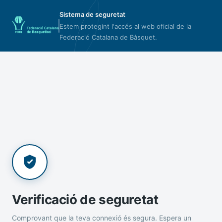
Sistema de seguretat
Estem protegint l'accés al web oficial de la
Federació Catalana de Bàsquet.
Verificació de seguretat
Comprovant que la teva connexió és segura. Espera un