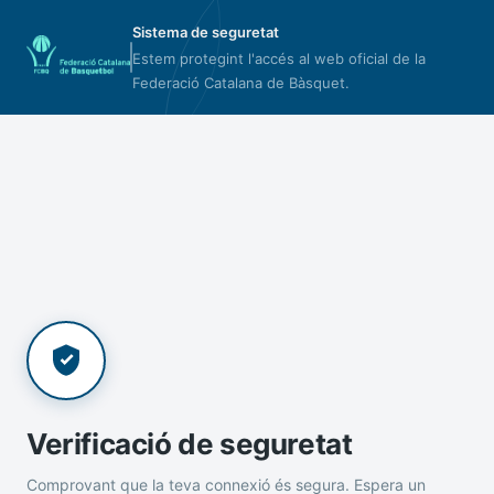
Sistema de seguretat
Estem protegint l'accés al web oficial de la
Federació Catalana de Bàsquet.
Verificació de seguretat
Comprovant que la teva connexió és segura. Espera un