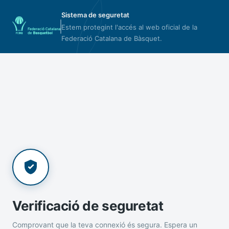
Sistema de seguretat
Estem protegint l'accés al web oficial de la
Federació Catalana de Bàsquet.
Verificació de seguretat
Comprovant que la teva connexió és segura. Espera un