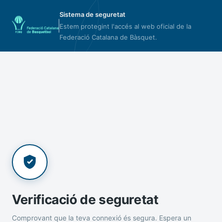
Sistema de seguretat
Estem protegint l'accés al web oficial de la
Federació Catalana de Bàsquet.
Verificació de seguretat
Comprovant que la teva connexió és segura. Espera un