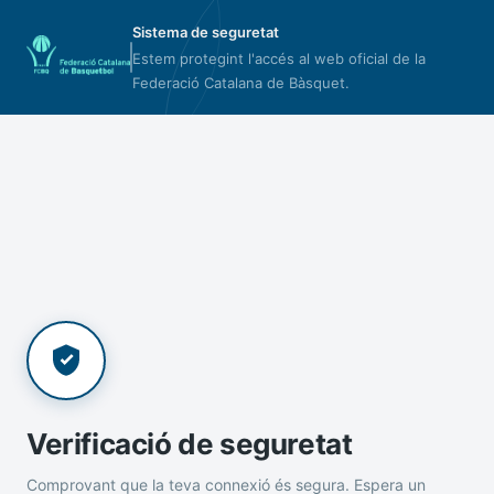
Sistema de seguretat
Estem protegint l'accés al web oficial de la
Federació Catalana de Bàsquet.
Verificació de seguretat
Comprovant que la teva connexió és segura. Espera un