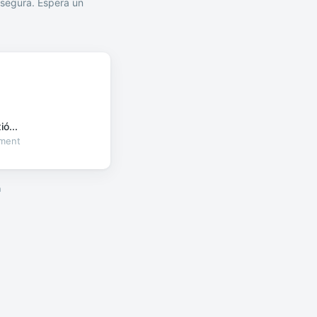
segura. Espera un
ó...
oment
a