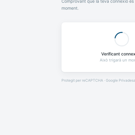
Comprovant que la teva connexió és 
moment.
Verificant connexi
Això trigarà un m
Protegit per reCAPTCHA · Google
Privades