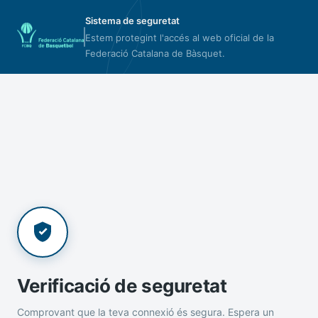
Sistema de seguretat
Estem protegint l'accés al web oficial de la
Federació Catalana de Bàsquet.
Verificació de seguretat
Comprovant que la teva connexió és segura. Espera un