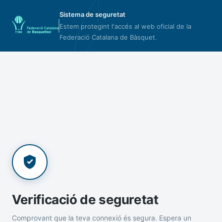
Sistema de seguretat
Estem protegint l'accés al web oficial de la
Federació Catalana de Bàsquet.
Verificació de seguretat
Comprovant que la teva connexió és segura. Espera un