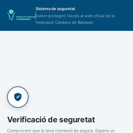
Sistema de seguretat
Estem protegint l'accés al web oficial de la
Federació Catalana de Bàsquet.
Verificació de seguretat
Comprovant que la teva connexió és segura. Espera un