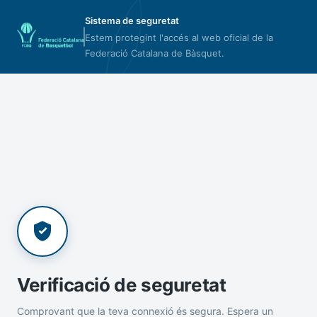
Sistema de seguretat
Estem protegint l'accés al web oficial de la
Federació Catalana de Bàsquet.
Verificació de seguretat
Comprovant que la teva connexió és segura. Espera un