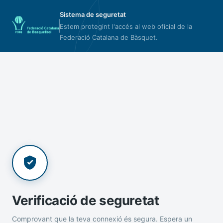
Sistema de seguretat
Estem protegint l'accés al web oficial de la
Federació Catalana de Bàsquet.
Verificació de seguretat
Comprovant que la teva connexió és segura. Espera un