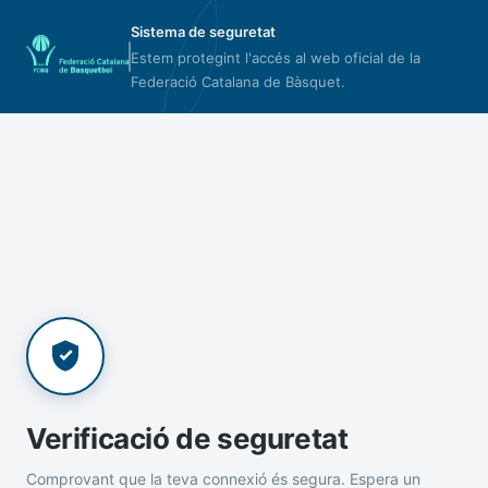
Sistema de seguretat
Estem protegint l'accés al web oficial de la
Federació Catalana de Bàsquet.
Verificació de seguretat
Comprovant que la teva connexió és segura. Espera un