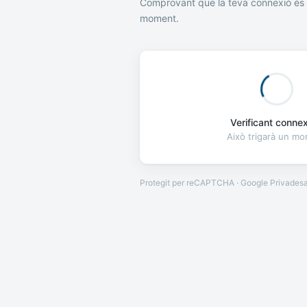
Comprovant que la teva connexió és 
moment.
Verificant connexi
Això trigarà un m
Protegit per reCAPTCHA · Google
Privades