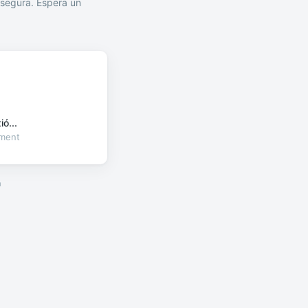
segura. Espera un
ó...
oment
a