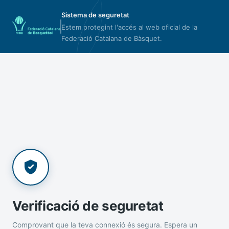
Sistema de seguretat
Estem protegint l'accés al web oficial de la
Federació Catalana de Bàsquet.
Verificació de seguretat
Comprovant que la teva connexió és segura. Espera un