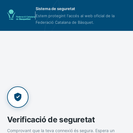
Sistema de seguretat
Estem protegint l'accés al web oficial de la
Federació Catalana de Bàsquet.
Verificació de seguretat
Comprovant que la teva connexió és segura. Espera un