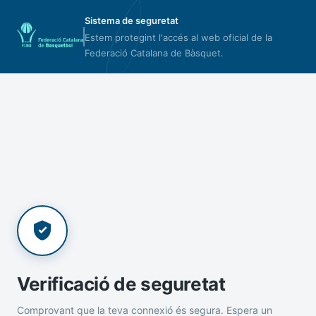
Sistema de seguretat
Estem protegint l'accés al web oficial de la
Federació Catalana de Bàsquet.
Verificació de seguretat
Comprovant que la teva connexió és segura. Espera un