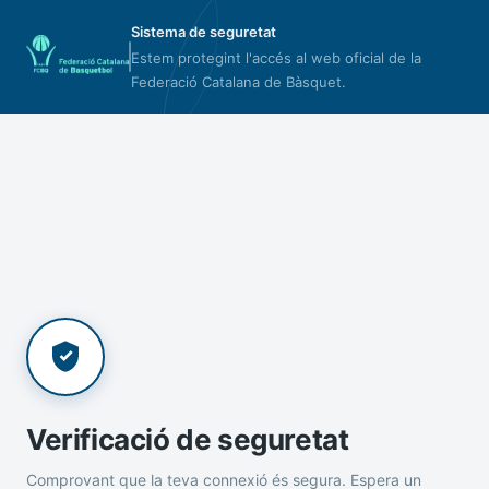
Sistema de seguretat
Estem protegint l'accés al web oficial de la
Federació Catalana de Bàsquet.
Verificació de seguretat
Comprovant que la teva connexió és segura. Espera un