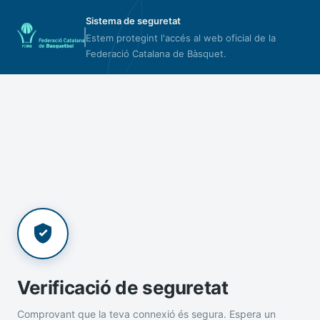
Sistema de seguretat
Estem protegint l'accés al web oficial de la
Federació Catalana de Bàsquet.
Verificació de seguretat
Comprovant que la teva connexió és segura. Espera un