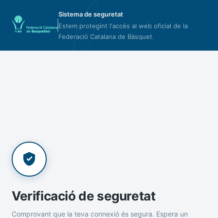
Sistema de seguretat
Estem protegint l'accés al web oficial de la
Federació Catalana de Bàsquet.
Verificació de seguretat
Comprovant que la teva connexió és segura. Espera un