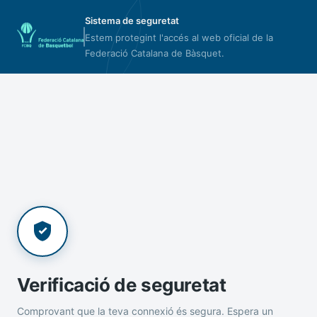
Sistema de seguretat
Estem protegint l'accés al web oficial de la
Federació Catalana de Bàsquet.
Verificació de seguretat
Comprovant que la teva connexió és segura. Espera un